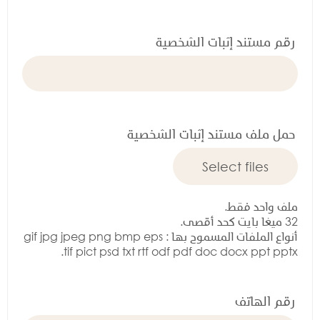
م
س
ت
رقم مستند إثبات الشخصية
ن
د
ا
ث
ب
حمل ملف مستند إثبات الشخصية
ا
ت
ا
ل
ش
ملف واحد فقط.
خ
32 ميغا بايت كحد أقصى.
ص
أنواع الملفات المسموح بها : gif jpg jpeg png bmp eps
ي
tif pict psd txt rtf odf pdf doc docx ppt pptx.
ة
رقم الهاتف