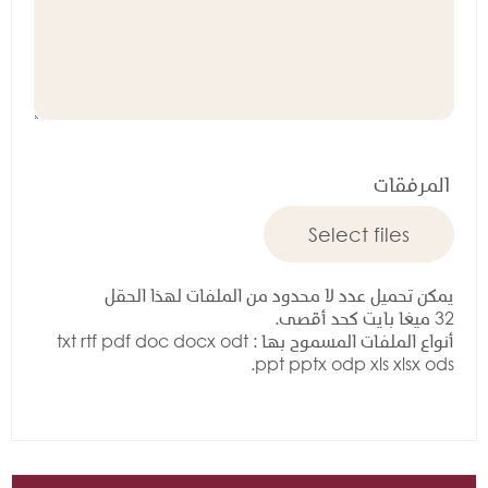
المرفقات
يمكن تحميل عدد لا محدود من الملفات لهذا الحقل
32 ميغا بايت كحد أقصى.
أنواع الملفات المسموح بها : txt rtf pdf doc docx odt
ppt pptx odp xls xlsx ods.