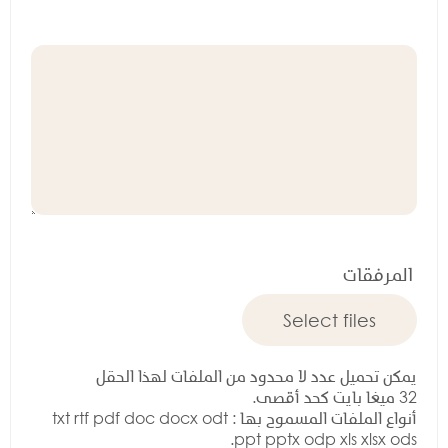
المرفقات
يمكن تحميل عدد لا محدود من الملفات لهذا الحقل
32 ميغا بايت كحد أقصى.
أنواع الملفات المسموح بها : txt rtf pdf doc docx odt
ppt pptx odp xls xlsx ods.