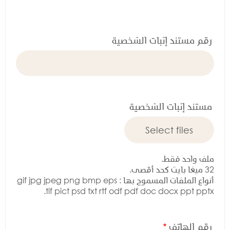
ع
م
س
ت
رقم مستند إثبات الشخصية
ن
د
ا
ث
ب
مستند إثبات الشخصية
ا
ت
ا
ل
ش
ملف واحد فقط.
خ
32 ميغا بايت كحد أقصى.
ص
أنواع الملفات المسموح بها : gif jpg jpeg png bmp eps
ي
tif pict psd txt rtf odf pdf doc docx ppt pptx.
ة
رقم الهاتف