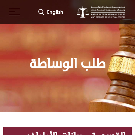
جاوز
لى
English
لمحتوى
لرئيسي
طلب الوساطة