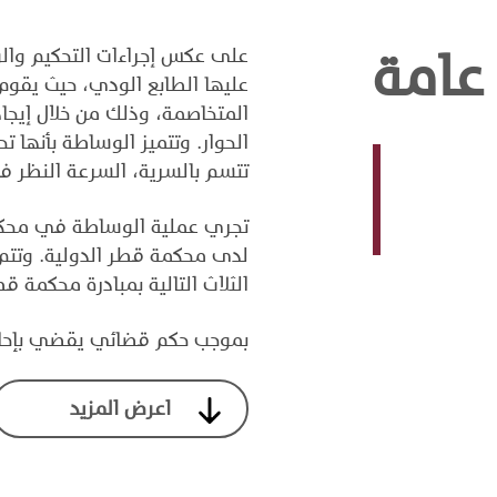
عامة
على عكس إجراءات التحكيم والو
عليها الطابع الودي، حيث يقوم
المتخاصمة، وذلك من خلال إيجا
الحوار. وتتميز الوساطة بأنها ت
تتسم بالسرية، السرعة النظر في
تجري عملية الوساطة في محكم
لدى محكمة قطر الدولية. وتتم
الثلاث التالية بمبادرة محكمة ق
بموجب حكم قضائي يقضي بإحالة
بناء على طلب من طرف أو أكثر م
اعرض المزيد
وفي حال رغبة الأطراف إحالة ال
قائمة الوسطاء المعتمدة لدى م
وإذا لم يتمكن الاطراف من الا