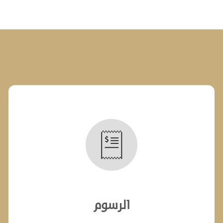
من قبله.
يتمتع الوسيط المعين بخبرة في
الإجراءات وفهم طبيعة كل نزاع
فيه بما يرضي جميع الأطراف. 
اتفاق يرضي الأطراف المتنازعة،
البديلة لتسوية المنازعات.
يتعين على الأطراف الراغبين إح
بمحكمة قطر الدولية وملئ است
الرسوم