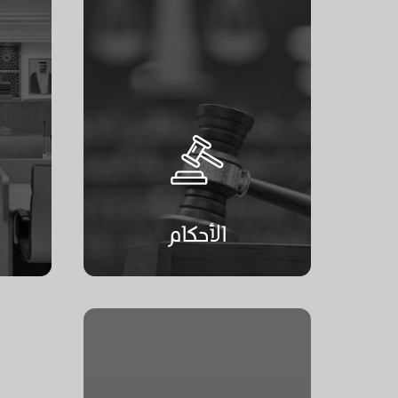
الأحكام
الأحكام