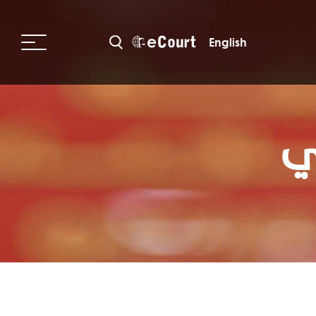
English
لي