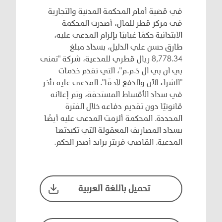
في قضية أمام المحكمة المدنية والتجارية
في مركز قطر للمال، أصدرت المحكمة
الابتدائية حكمًا غيابيًا بإلزام المدعى عليه،
طارق حسن علي الدليل، بسداد مبلغ
8,778.34 ريال قطري للمدعية، شركة "تمنى
بي ان بي ال ذ.م.م"، التي تقدم خدمات
"الشراء الآن والدفع لاحقًا". المدعى عليه تأخر
في سداد الأقساط المستحقة، وتم إعلانه
قانونيًا دون تقديم دفاعه خلال الفترة
المحددة. المحكمة ألزمت المدعى عليه أيضًا
بسداد المصاريف المعقولة التي تكبدتها
المدعية. القاضي فريتز براند أصدر الحكم.
تحميل باللغة العربية